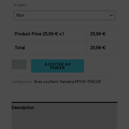
et argent
Product Price
25,99
€ x 1
25,99
€
Total
25,99
€
quantité
AJOUTER AU
PANIER
de
stickers
Catégories :
Bras oscillant
,
Yamaha MT09-TRACER
bras
oscillant
racecore
Description
MT-
09
Informations complémentaires