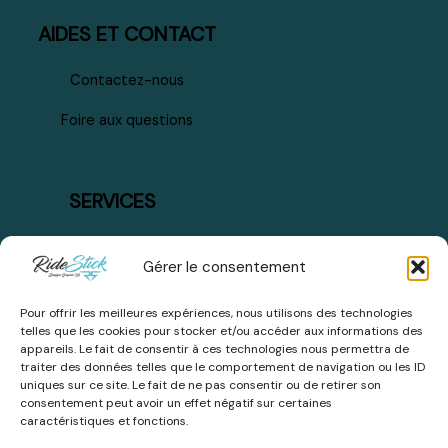
AIDES ET CONTACT
Contactez-nous
Foire aux questions
SERVICES
Mode de paiement
Gérer le consentement
Plan du site
Pour offrir les meilleures expériences, nous utilisons des technologies
Livraison et retours
telles que les cookies pour stocker et/ou accéder aux informations des
appareils. Le fait de consentir à ces technologies nous permettra de
traiter des données telles que le comportement de navigation ou les ID
uniques sur ce site. Le fait de ne pas consentir ou de retirer son
consentement peut avoir un effet négatif sur certaines
caractéristiques et fonctions.