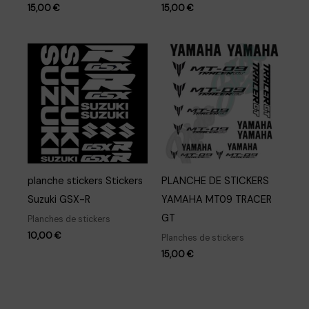
15,00
€
15,00
€
planche stickers Stickers
PLANCHE DE STICKERS
Suzuki GSX-R
YAMAHA MT09 TRACER
GT
Planches de stickers
10,00
€
Planches de stickers
15,00
€