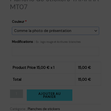
MT07
Couleur
*
Modifications :
Ex : logo rouge et écritures blanches
Product Price
15,00
€ x 1
15,00
€
Total
15,00
€
quantité
AJOUTER AU
PANIER
de
Planche
Catégorie :
Planches de stickers