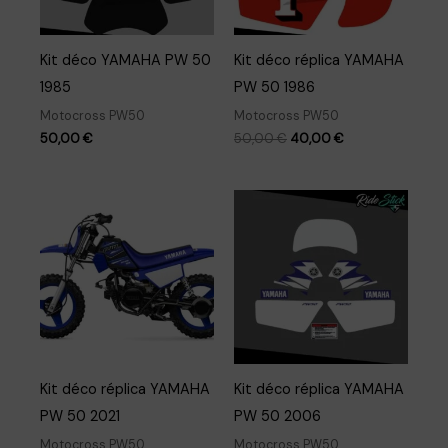
Kit déco YAMAHA PW 50
Kit déco réplica YAMAHA
1985
PW 50 1986
Motocross PW50
Motocross PW50
Le
Le
50,00
€
50,00
€
40,00
€
prix
prix
initial
actuel
était :
est :
50,00 €.
40,00 €.
Kit déco réplica YAMAHA
Kit déco réplica YAMAHA
PW 50 2021
PW 50 2006
Motocross PW50
Motocross PW50