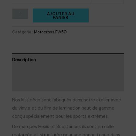
quantité
AJOUTER AU
PANIER
de
Kit
Catégorie :
Motocross PW50
déco
YAMAHA
PW50
Description
1981
Informations complémentaires
Avis (0)
Nos kits déco sont fabriqués dans notre atelier avec
du vinyle et du film de lamination haut de gamme
conçu spécialement pour les sports extrêmes.
De marques Hexis et Substances ils sont en colle
renforcée et structurée pour une bonne tenue dans