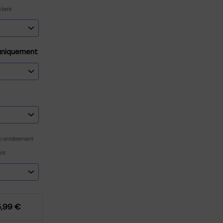
ckers
 uniquement
o entièrement
ent
5,99
€