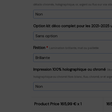
détails chromés, holographique, or, argent ou fluo sur vos sti
Option kit déco complet pour les 2021-2025
Finition
*
Lamination brillante, mat ou pailletée
Impression 100% holographique ou chromé
Déc
holographique ou chromé Hors blanc, fluo, chromé, or et arg
Product Price
165,99
€ x 1
16