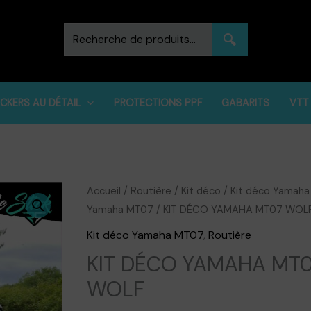
Recherche
pour :
ICKERS AU DÉTAIL
PROTECTIONS PPF
GABARITS
VTT
Accueil
/
Routière
/
Kit déco
/
Kit déco Yamaha
Yamaha MT07
/ KIT DÉCO YAMAHA MT07 WOL
Kit déco Yamaha MT07
,
Routière
KIT DÉCO YAMAHA MT
WOLF