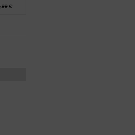
5,99
€