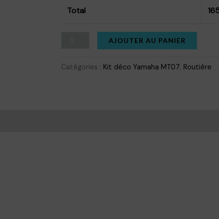
Total
16
quantité
AJOUTER AU PANIER
de
KIT
Catégories :
Kit déco Yamaha MT07
,
Routière
DÉCO
YAMAHA
MT07
is (0)
WOLF