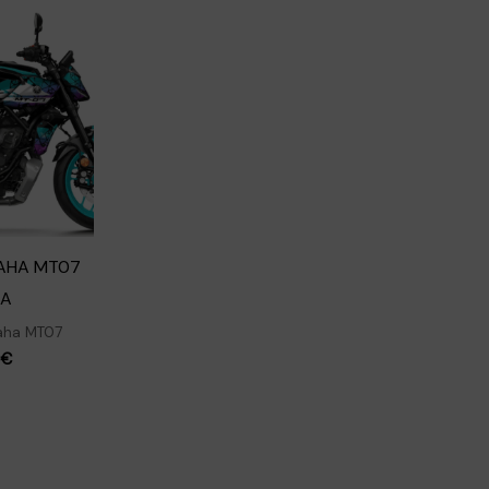
MAHA MT07
RA
aha MT07
9
€