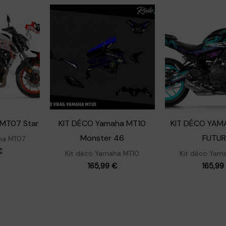
 MT07 Star
KIT DÉCO Yamaha MT10
KIT DÉCO YA
Monster 46
FUTU
ha MT07
€
Kit déco Yamaha MT10
Kit déco Yam
165,99
€
165,9