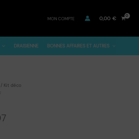
0,00
€
MON COMPTE
DRAISIENNE
BONNES AFFAIRES ET AUTRES
/
Kit déco
F
07