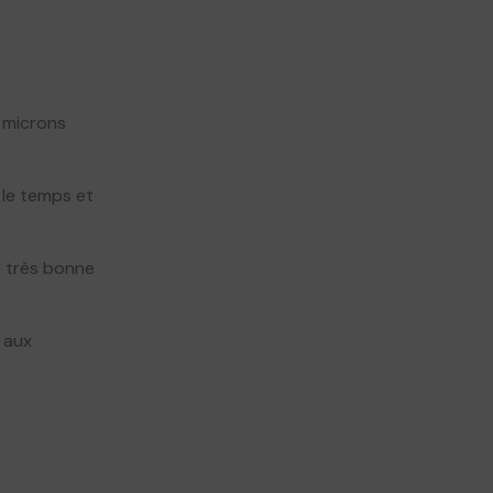
0 microns
 le temps et
e très bonne
t aux