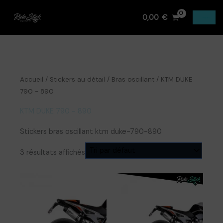
Aller
0,00
€
au
MENU
contenu
Accueil
/
Stickers au détail
/
Bras oscillant
/ KTM DUKE
790 - 890
KTM DUKE 790 - 890
Stickers bras oscillant ktm duke-790-890
3 résultats affichés